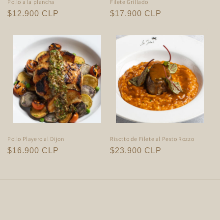
Pollo a la plancha
Filete Grillado
Precio
$12.900 CLP
Precio
$17.900 CLP
habitual
habitual
Pollo Playero al Dijon
Risotto de Filete al Pesto Rozzo
Precio
$16.900 CLP
Precio
$23.900 CLP
habitual
habitual