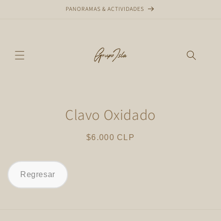
Ir
PANORAMAS & ACTIVIDADES
directamente
al contenido
Ir
directamente
Clavo Oxidado
a la
información
del producto
Precio
$6.000 CLP
habitual
Regresar