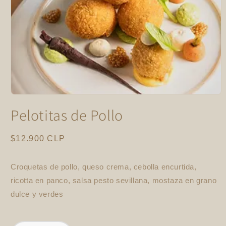
Abrir
elemento
Pelotitas de Pollo
multimedia
1
en
una
Precio
$12.900 CLP
ventana
habitual
modal
Croquetas de pollo, queso crema, cebolla encurtida,
ricotta en panco, salsa pesto sevillana, mostaza en grano
dulce y verdes