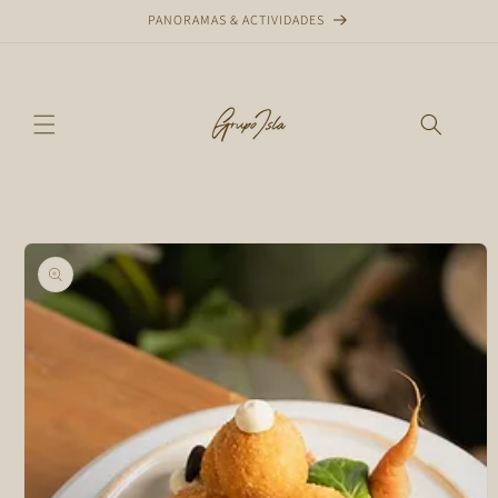
Ir
PANORAMAS & ACTIVIDADES
directamente
al contenido
Ir
directamente
a la
información
del producto