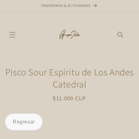
Ir
PANORAMAS & ACTIVIDADES
directamente
al contenido
Ir
directamente
Pisco Sour Espíritu de Los Andes
a la
información
Catedral
del producto
Precio
$11.000 CLP
habitual
Regresar